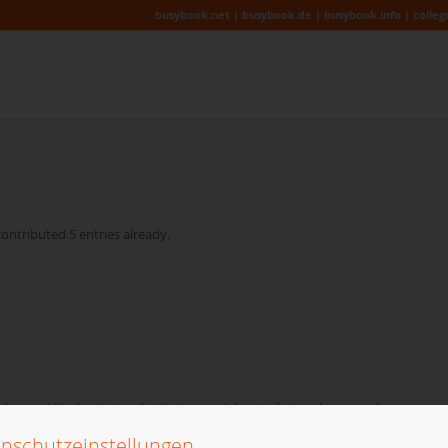
busybook.net | busybook.de | busybook.info | colleg
ontributed 5 entries already.
hulen und Kindergärten distribuieren wir kostenfrei noch passende
aufende Jahreskalender und weitere kostenfreie Materialien für alle
nschutzeinstellungen