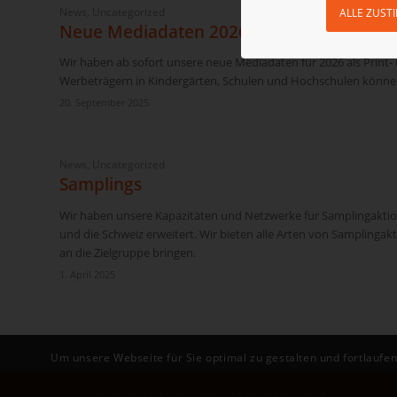
News
,
Uncategorized
ALLE ZUST
Neue Mediadaten 2026
Wir haben ab sofort unsere neue Mediadaten für 2026 als Print-
Werbeträgern in Kindergärten, Schulen und Hochschulen können 
20. September 2025
News
,
Uncategorized
Samplings
Wir haben unsere Kapazitäten und Netzwerke für Samplingaktio
und die Schweiz erweitert. Wir bieten alle Arten von Samplinga
an die Zielgruppe bringen.
1. April 2025
Um unsere Webseite für Sie optimal zu gestalten und fortlauf
© 2026 spread blue educationmarketing gmbh - busybook