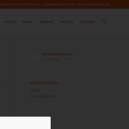
ebook.de | Schulheft.com | Gratisschulhefte.de | Grundschulhefte.de
Home
News
Medien
Service
Kontakt
Gesundheitsposter
25. Mai 2026 - 13:57
KATEGORIEN
News
Uncategorized
ARCHIV
Mai 2026