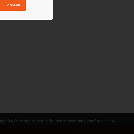
Impressum
s
zung der Webseite stimmen Sie der Verwendung von Cookies zu.
Datenschutz
Impressum