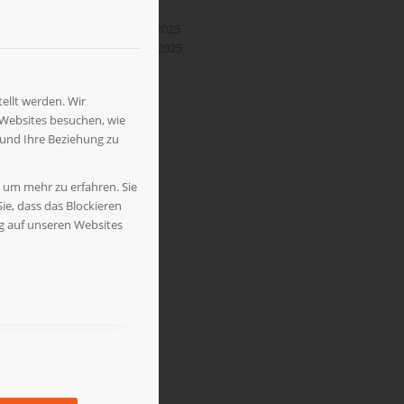
April 2026
November 2025
September 2025
April 2025
ellt werden. Wir
 Websites besuchen, wie
 und Ihre Beziehung zu
, um mehr zu erfahren. Sie
ie, dass das Blockieren
ng auf unseren Websites