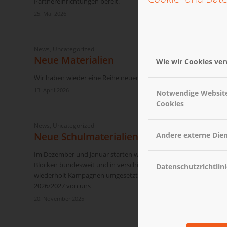
Partnereinrichtungen bereit.
25. Mai 2026
News
,
Uncategorized
Neue Materialien
Wie wir Cookies ve
Wir haben wieder eine Reihe neuer Materialien für unsere Partne
13. April 2026
Notwendige Websit
Cookies
News
,
Uncategorized
Neue Schulmaterialien
Andere externe Die
Im Dezember und Januar starten wieder viele Schulaktionen an 
Blöcken bundesweit und in verschiedenen Regionen in Deutsch
Datenschutzrichtlini
wiederholt Kampagnen umgesetzt. Schulen erhalten bei laufen
2026/2027 von uns
20. November 2025