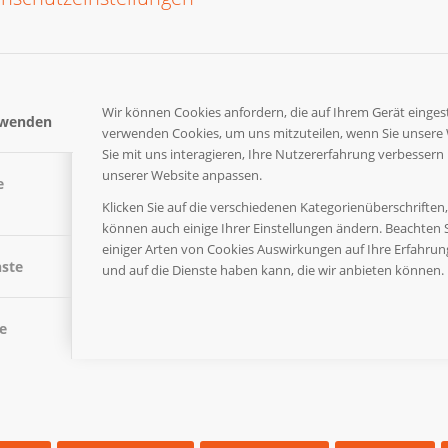
Wir können Cookies anfordern, die auf Ihrem Gerät eingest
rwenden
verwenden Cookies, um uns mitzuteilen, wenn Sie unsere
r aufbereitet. Gerne senden wir Ihnen Muster und Beispiele zu.
Sie mit uns interagieren, Ihre Nutzererfahrung verbessern
unserer Website anpassen.
e
Klicken Sie auf die verschiedenen Kategorienüberschriften
können auch einige Ihrer Einstellungen ändern. Beachten S
einiger Arten von Cookies Auswirkungen auf Ihre Erfahru
nste
und auf die Dienste haben kann, die wir anbieten können.
Berufsschulen und Oberschulen mit Plakaten, Flyern, Schulheften und
land. Hierbei werden wieder von verschiedenen Unternehmen über uns
e
den Kampagnen auch zusätzliche Gimmicks und aktuelle Schulkalender