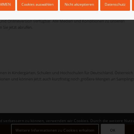
IMMEN
Cookies auswählen
Nicht akzeptieren
Datenschutz
 und Onlineversion verfügbar. Alle Medien und Konditionen zu unseren
Sie jetzt abrufen.
nen in Kindergärten, Schulen und Hochschulen für Deutschland, Österreich
ktionen und können jetzt auch kurzfristig noch größere Mengen an Sampling
end verbessern zu können, verwenden wir Cookies. Durch die weitere Nut
Weitere Informationen zu Cookies erhalten
OK