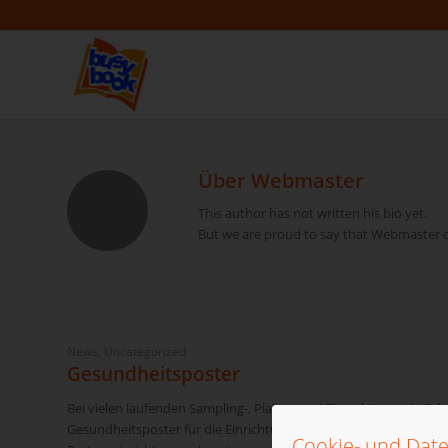
Über
Webmaster
This author has not written his bio yet.
But we are proud to say that
Webmaster
c
News
,
Uncategorized
Gesundheitsposter
Bei vielen laufenden Sampling-, Plakat- und Flyeraktionen in Sc
Gesundheitsposter für die Einrichtungen mit. Wir halten immer l
Cookie- und Date