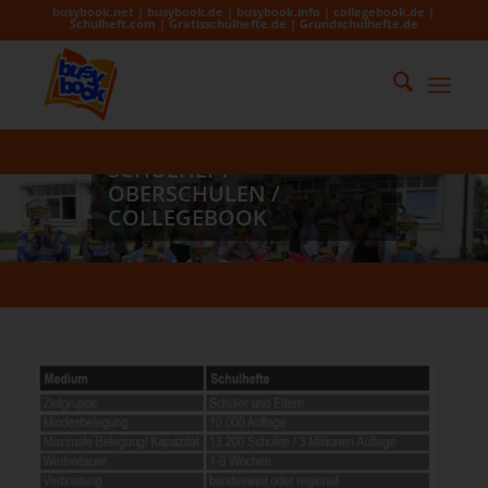
busybook.net | busybook.de | busybook.info | collegebook.de |
Schulheft.com | Gratisschulhefte.de | Grundschulhefte.de
SCHULHEFT
OBERSCHULEN /
COLLEGEBOOK