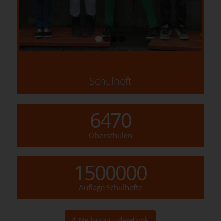
1
2
3
4
Schulheft
6470
Oberschulen
1500000
Auflage Schulhefte
Mediablatt collegebook