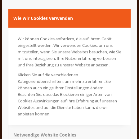
Das Konzept der gesponserten und mit
Umschlagwerbung versehenen Schulhefte
Wie wir Cookies verwenden
kommt aus England. Erste werbefinanzierte
Schulhefte wurden dann auch 1999 aus
Wir können Cookies anfordern, die auf Ihrem Gerät
Bottrop an deutsche Schulen versendet. Der
eingestellt werden. Wir verwenden Cookies, um uns
mitzuteilen, wenn Sie unsere Websites besuchen, wie Sie
Kunde kann Werbung auf den
mit uns interagieren, Ihre Nutzererfahrung verbessern
Umschlagseiten von Schulheften mit
und Ihre Beziehung zu unserer Website anpassen.
normaler Schullineatur belegen. Die
Klicken Sie auf die verschiedenen
Umschlagseiten kann der Kunde relativ frei
Kategorienüberschriften, um mehr zu erfahren. Sie
können auch einige Ihrer Einstellungen ändern.
von Vorgaben gestalten. Das Medium eignet
Beachten Sie, dass das Blockieren einiger Arten von
sich auch gut in Kombination mit Samplings.
Cookies Auswirkungen auf Ihre Erfahrung auf unseren
An weiterführende Schulen (Oberschulen)
Websites und auf die Dienste haben kann, die wir
anbieten können.
können wir Ihnen vor allem DIN A4
Schulhefte als reichweitenstarkes Medium
anbieten. Der Kunde kann alle 4
Notwendige Website Cookies