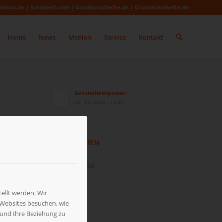
ebook.de | Schulheft.com | Gratisschulhefte.de | Grundschulhefte.de
Home
News
Medien
Service
Kontakt
Gesundheitsposter
25. Mai 2026 - 13:57
KATEGORIEN
News
Uncategorized
ellt werden. Wir
 Websites besuchen, wie
ARCHIV
 und Ihre Beziehung zu
Mai 2026