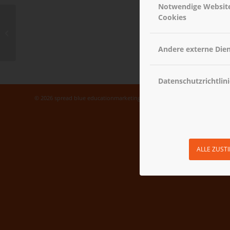
Notwendige Websit
Cookies
Neue Schulmaterialien
Andere externe Die
Datenschutzrichtlini
© 2026 spread blue educationmarketing gmbh - busybook
ALLE ZUST